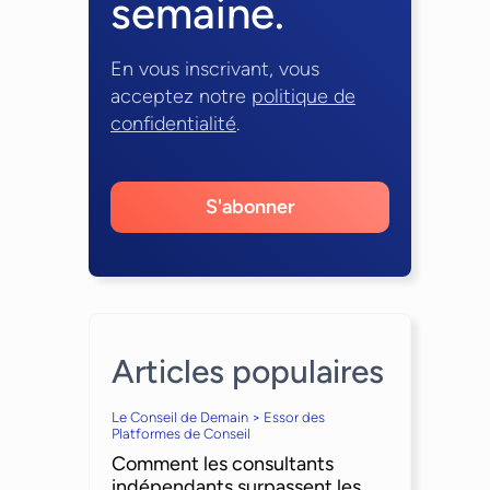
semaine.
En vous inscrivant, vous
acceptez notre
politique de
confidentialité
.
S'abonner
Articles populaires
Le Conseil de Demain > Essor des
Platformes de Conseil
Comment les consultants
indépendants surpassent les