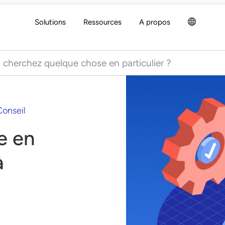
Solutions
Ressources
A propos
 for:
Conseil
e en
à