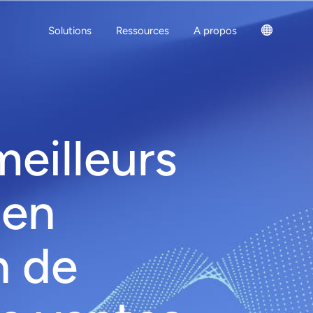
Solutions
Ressources
A propos
meilleurs
 en
n de