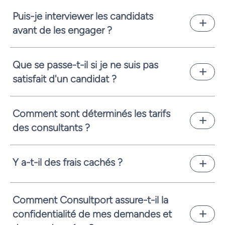
détaillés, incluant l’expertise, l’expérience et
Puis-je interviewer les candidats
les avis des clients, avant de prendre votre
avant de les engager ?
décision.
Bien sûr, nous vous encourageons vivement à
interviewer les candidats potentiels pour
Que se passe-t-il si je ne suis pas
vous assurer qu’ils correspondent
satisfait d'un candidat ?
parfaitement à vos attentes.
Nous offrons une garantie de satisfaction et
travaillerons avec vous pour résoudre tout
Comment sont déterminés les tarifs
problème, y compris en trouvant un
des consultants ?
remplaçant si nécessaire.
Les tarifs dépendent de l’expertise, de
l’expérience du consultant et de l’ampleur du
Y a-t-il des frais cachés ?
projet. Nous garantissons un rapport qualité-
prix optimal pour des talents de premier
Non, notre tarification est transparente et
ordre.
sans frais cachés. Vous ne payez que pour les
Comment Consultport assure-t-il la
services que vous recevez.
confidentialité de mes demandes et