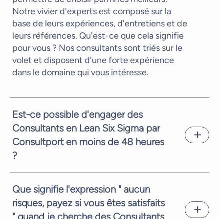
Notre vivier d'experts est composé sur la
base de leurs expériences, d'entretiens et de
leurs références. Qu'est-ce que cela signifie
pour vous ? Nos consultants sont triés sur le
volet et disposent d'une forte expérience
dans le domaine qui vous intéresse.
Est-ce possible d'engager des
Consultants en Lean Six Sigma par
Consultport en moins de 48 heures
?
En général nous vous pouvons vous proposer
un candidat en seulement quelques jours
Que signifie l'expression " aucun
ouvrés. Cela dépend de la complexité de la
risques, payez si vous êtes satisfaits
demande et de la disponibilité des
" quand je cherche des Consultants
consultants. En tout cas, vous proposer