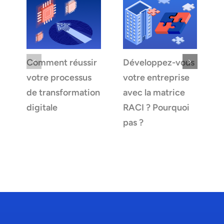
Comment réussir
Développez-vous
Q
votre processus
votre entreprise
c
de transformation
avec la matrice
d
digitale
RACI ? Pourquoi
l
pas ?
l