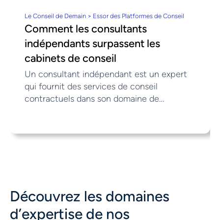
Le Conseil de Demain > Essor des Platformes de Conseil
Comment les consultants
indépendants surpassent les
cabinets de conseil
Un consultant indépendant est un expert
qui fournit des services de conseil
contractuels dans son domaine de
compétence. Ce type de consultant
analyse généralement des problématiques
stratégiques, opérationnelles ou
techniques afin de proposer des
recommandations concrètes à ses clients.
Entre 2020 et 2022, le nombre de
freelances a bondi de 69 %, avec une
Découvrez les domaines
hausse des freelances à plein temps,
passant de 13,6 millions à 21,6 millions. De
d’expertise de nos