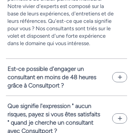
Notre vivier d'experts est composé sur la
base de leurs expériences, d'entretiens et de
leurs références. Qu'est-ce que cela signifie
pour vous ? Nos consultants sont triés sur le
volet et disposent d'une forte expérience
dans le domaine qui vous intéresse.
Est-ce possible d'engager un
consultant en moins de 48 heures
grâce à Consultport ?
En général nous vous pouvons vous proposer
un candidat en seulement quelques jours
Que signifie l'expression " aucun
ouvrés. Cela dépend de la complexité de la
risques, payez si vous êtes satisfaits
demande et de la disponibilité des
" quand je cherche un consultant
consultants. En tout cas, vous proposer
rapidement un candidat pertinent est notre
avec Consultport ?