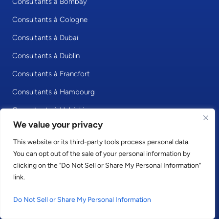
Consultants à Bombay
Consultants à Cologne
Consultants à Dubaï
Consultants à Dublin
Consultants à Francfort
Consultants à Hambourg
Consultants à Helsinki
We value your privacy
Consultants à Hong Kong
This website or its third-party tools process personal data.
Consultants à Johannesbourg
You can opt out of the sale of your personal information by
Consultants à Lisbonne
clicking on the "Do Not Sell or Share My Personal Information"
link.
Consultants à Londres
Do Not Sell or Share My Personal Information
Consultants à Madrid
Consultants à Milan