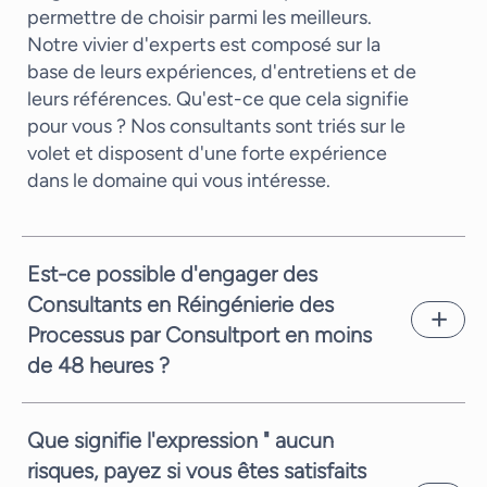
permettre de choisir parmi les meilleurs.
Notre vivier d'experts est composé sur la
base de leurs expériences, d'entretiens et de
leurs références. Qu'est-ce que cela signifie
pour vous ? Nos consultants sont triés sur le
volet et disposent d'une forte expérience
dans le domaine qui vous intéresse.
Est-ce possible d'engager des
Consultants en Réingénierie des
Processus par Consultport en moins
de 48 heures ?
En général nous vous pouvons vous proposer
un candidat en seulement quelques jours
Que signifie l'expression " aucun
ouvrés. Cela dépend de la complexité de la
risques, payez si vous êtes satisfaits
demande et de la disponibilité des