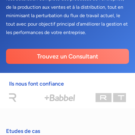
de la production aux ventes et à la distribution, tout en
minimisant la perturbation du flux de travail actuel, le
tout avec pour objectif principal d'améliorer la gestion et
les performances de votre entreprise.
Trouvez un Consultant
Ils nous font confiance
Etudes de cas