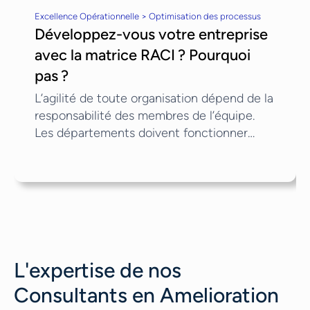
Excellence Opérationnelle > Optimisation des processus
Développez-vous votre entreprise
avec la matrice RACI ? Pourquoi
pas ?
L’agilité de toute organisation dépend de la
responsabilité des membres de l’équipe.
Les départements doivent fonctionner
selon leurs objectifs et leurs directives
pour que tous les rouages de la machine
fonctionnent ensemble. La matrice RACI
est un organigramme qui aide à la mise en
œuvre réussie des projets et au suivi des
objectifs au sein de la matrice. La matrice
RACI vous aidera à savoir qui est
L'expertise de nos
responsable, qui doit...
Consultants en Amelioration