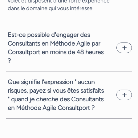
volet et disposent d'une forte expérience
dans le domaine qui vous intéresse.
Est-ce possible d'engager des
Consultants en Méthode Agile par
Consultport en moins de 48 heures
?
En général nous vous pouvons vous proposer
un candidat en seulement quelques jours
Que signifie l'expression " aucun
ouvrés. Cela dépend de la complexité de la
risques, payez si vous êtes satisfaits
demande et de la disponibilité des
" quand je cherche des Consultants
consultants. En tout cas, vous proposer
rapidement un candidat pertinent est notre
en Méthode Agile Consultport ?
priorité.
Notre priorité est toujours de vous fournir le
meilleur service possible. Donc quand vous
avez besoin de Consultants en Méthode