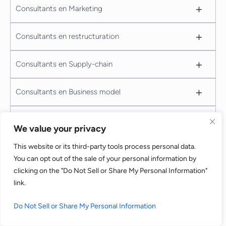
+
Consultants en Marketing
+
Consultants en restructuration
+
Consultants en Supply-chain
+
Consultants en Business model
+
Consultants en Cybersecurite
We value your privacy
+
This website or its third-party tools process personal data.
Consultants en E-Commerce
You can opt out of the sale of your personal information by
clicking on the "Do Not Sell or Share My Personal Information"
+
Consultants en Marketing digital
link.
+
Manager de transition
Do Not Sell or Share My Personal Information