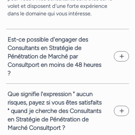
volet et disposent d'une forte expérience
dans le domaine qui vous intéresse.
Est-ce possible d'engager des
Consultants en Stratégie de
Pénétration de Marché par
Consultport en moins de 48 heures
?
En général nous vous pouvons vous proposer
un candidat en seulement quelques jours
Que signifie l'expression " aucun
ouvrés. Cela dépend de la complexité de la
risques, payez si vous êtes satisfaits
demande et de la disponibilité des
" quand je cherche des Consultants
consultants. En tout cas, vous proposer
rapidement un candidat pertinent est notre
en Stratégie de Pénétration de
priorité.
Marché Consultport ?