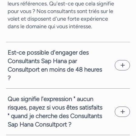
leurs références. Qu'est-ce que cela signifie
pour vous ? Nos consultants sont triés sur le
volet et disposent d'une forte expérience
dans le domaine qui vous intéresse.
Est-ce possible d'engager des
Consultants Sap Hana par
Consultport en moins de 48 heures
?
En général nous vous pouvons vous proposer
un candidat en seulement quelques jours
Que signifie l'expression " aucun
ouvrés. Cela dépend de la complexité de la
risques, payez si vous êtes satisfaits
demande et de la disponibilité des
" quand je cherche des Consultants
consultants. En tout cas, vous proposer
rapidement un candidat pertinent est notre
Sap Hana Consultport ?
priorité.
Notre priorité est toujours de vous fournir le