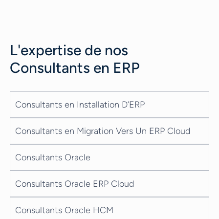
techniques afin de proposer des
recommandations concrètes à ses clients.
Entre 2020 et 2022, le nombre de
freelances a bondi de 69 %, avec une
L'expertise de nos
hausse des freelances à plein temps,
passant de 13,6 millions à 21,6 millions. De
Consultants en ERP
plus, face...
Consultants en Installation D’ERP
Consultants en Migration Vers Un ERP Cloud
Consultants Oracle
Consultants Oracle ERP Cloud
Consultants Oracle HCM