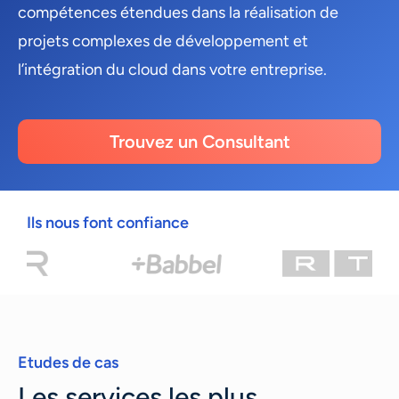
compétences étendues dans la réalisation de
projets complexes de développement et
l’intégration du cloud dans votre entreprise.
Trouvez un Consultant
Ils nous font confiance
Etudes de cas
Les services les plus