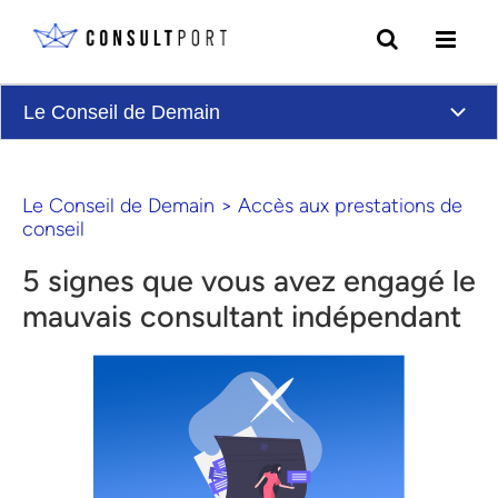
Skip to content
Le Conseil de Demain
Le Conseil de Demain
>
Accès aux prestations de
conseil
5 signes que vous avez engagé le
mauvais consultant indépendant