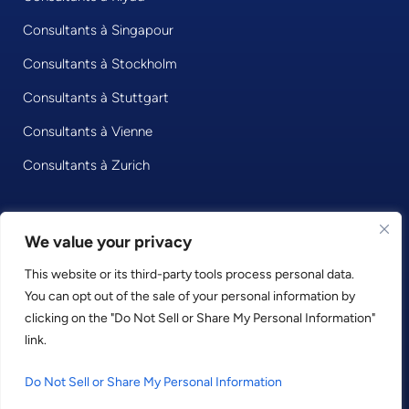
Consultants à Singapour
Consultants à Stockholm
Consultants à Stuttgart
Consultants à Vienne
Consultants à Zurich
We value your privacy
© 2026 • Consultport GmbH
This website or its third-party tools process personal data.
Privacy Policy
You can opt out of the sale of your personal information by
Imprint
clicking on the "Do Not Sell or Share My Personal Information"
Terms and Conditions
link.
LinkedIn
Facebook
Instagram
Do Not Sell or Share My Personal Information