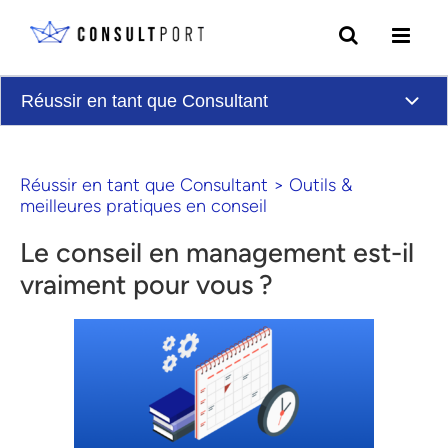
Skip to content
Réussir en tant que Consultant
Réussir en tant que Consultant
>
Outils &
meilleures pratiques en conseil
Le conseil en management est-il
vraiment pour vous ?