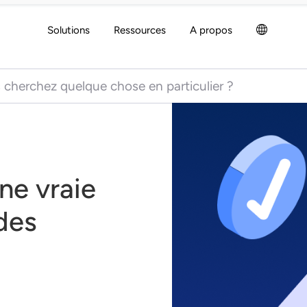
Solutions
Ressources
A propos
 for:
une vraie
des