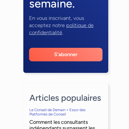
semaine.
En vous inscrivant, vous
acceptez notre
politique de
confidentialité
.
S'abonner
Articles populaires
Le Conseil de Demain > Essor des
Platformes de Conseil
Comment les consultants
indépendants surpassent les