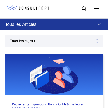
Skip to content
Tous les Articles
Tous les sujets
Réussir en tant que Consultant > Outils & meilleures
pratiques en conseil