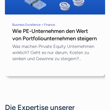
Business Excellence > Finance
Wie PE-Unternehmen den Wert
von Portfoliounternehmen steigern
Was machen Private Equity Unternehmen
wirklich? Geht es nur darum, Kosten zu
senken und Gewinne zu steigern?
Tatsächlich gibt es viel mehr, was PE-
Unternehmen tun können, um den Wert
ihrer Portfoliounternehmen zu steigern. In
diesem Artikel werfen wir einen Blick
darauf, wie genau PE-Firmen
leistungsschwache Unternehmen
aufgreifen, wenn diese fallen und wie sie
Die Expertise unserer
deren steigern.