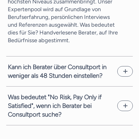
höchsten Niveaus zusammenbringt. Unser
Expertenpool wird auf Grundlage von
Berufserfahrung, persönlichen Interviews
und Referenzen ausgewählt. Was bedeutet
dies für Sie? Handverlesene Berater, auf Ihre
Bedürfnisse abgestimmt.
Kann ich Berater über Consultport in
weniger als 48 Stunden einstellen?
In den meisten Fällen können wir einen
potenziellen Kandidaten innerhalb weniger
Was bedeutet "No Risk, Pay Only if
Arbeitstage vorschlagen. Dies hängt von der
Satisfied", wenn ich Berater bei
Komplexität der Anfrage und der zeitlichen
Consultport suche?
Verfügbarkeit der Berater ab. Wir sind stets
bemüht, Ihnen schnellstmöglich geeignete
Wir sind stets bestrebt, Ihnen den
Kandidaten zu vermitteln.
bestmöglichen Service zu bieten. Bei Ihrer
Suche nach dem richtigen Berater für