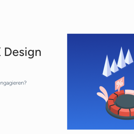
sphase völlig kostenfrei. Jeder Berater hat einen andere
X Design
engagieren?