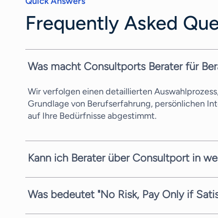
Quick Answers
Frequently Asked Que
Was macht Consultports Berater für Ber
Wir verfolgen einen detaillierten Auswahlprozes
Grundlage von Berufserfahrung, persönlichen In
auf Ihre Bedürfnisse abgestimmt.
Kann ich Berater über Consultport in we
In den meisten Fällen können wir einen potenzie
Komplexität der Anfrage und der zeitlichen Verfü
Was bedeutet "No Risk, Pay Only if Sati
Kandidaten zu vermitteln.
Wir sind stets bestrebt, Ihnen den bestmöglichen