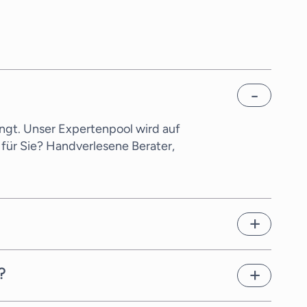
ngt. Unser Expertenpool wird auf
für Sie? Handverlesene Berater,
en. Dies hängt von der
chnellstmöglich geeignete
?
erater für Berater für UX Design