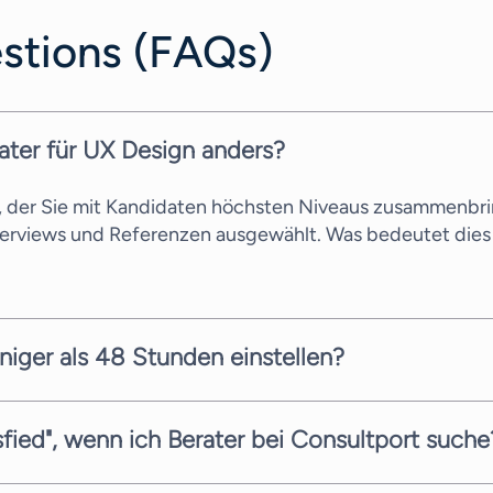
stions (FAQs)
ater für UX Design anders?
s, der Sie mit Kandidaten höchsten Niveaus zusammenbri
terviews und Referenzen ausgewählt. Was bedeutet dies 
niger als 48 Stunden einstellen?
llen Kandidaten innerhalb weniger Arbeitstage vorschlag
gbarkeit der Berater ab. Wir sind stets bemüht, Ihnen s
sfied", wenn ich Berater bei Consultport suche
 Service zu bieten. Bei Ihrer Suche nach dem richtigen B