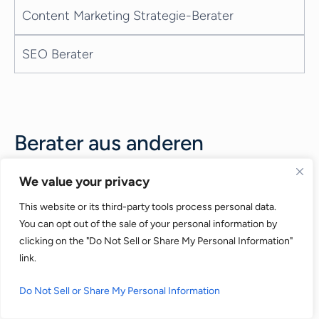
Content Marketing Strategie-Berater
SEO Berater
Berater aus anderen
Kategorien
We value your privacy
This website or its third-party tools process personal data.
+
Berater für Digitales Produkt Management
You can opt out of the sale of your personal information by
clicking on the "Do Not Sell or Share My Personal Information"
+
link.
Cloud Services Berater
Do Not Sell or Share My Personal Information
+
Digital Marketing Berater