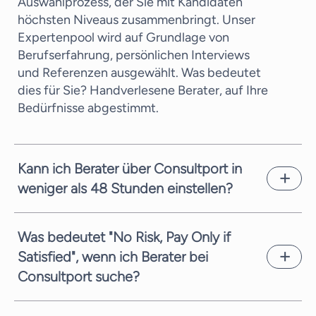
Auswahlprozess, der Sie mit Kandidaten
höchsten Niveaus zusammenbringt. Unser
Expertenpool wird auf Grundlage von
Berufserfahrung, persönlichen Interviews
und Referenzen ausgewählt. Was bedeutet
dies für Sie? Handverlesene Berater, auf Ihre
Bedürfnisse abgestimmt.
Kann ich Berater über Consultport in
weniger als 48 Stunden einstellen?
In den meisten Fällen können wir einen
potenziellen Kandidaten innerhalb weniger
Was bedeutet "No Risk, Pay Only if
Arbeitstage vorschlagen. Dies hängt von der
Satisfied", wenn ich Berater bei
Komplexität der Anfrage und der zeitlichen
Consultport suche?
Verfügbarkeit der Berater ab. Wir sind stets
bemüht, Ihnen schnellstmöglich geeignete
Wir sind stets bestrebt, Ihnen den
Kandidaten zu vermitteln.
bestmöglichen Service zu bieten. Bei Ihrer