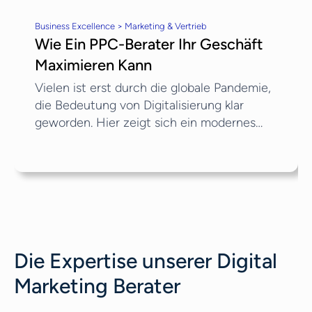
Business Excellence > Marketing & Vertrieb
Wie Ein PPC-Berater Ihr Geschäft
Maximieren Kann
Vielen ist erst durch die globale Pandemie,
die Bedeutung von Digitalisierung klar
geworden. Hier zeigt sich ein modernes
psychologisches Phänomen: Was man nicht
online finden kann, existiert eigentlich nicht
wirklich. Abgesehen von einer Website und
einer Präsenz in den sozialen Medien
benötigt ein Unternehmen also auch eine
Strategie für bezahlte Werbung. Aufgrund
ständiger Algorithmus-Änderungen
Die Expertise unserer
Digital
verschiedener Suchmaschinen und Social-
Media-Plattformen, sowie des Zustroms
Marketing Berater
von Datenverkehr auf digitalen Kanälen, ist