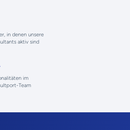
er, in denen unsere
ltants aktiv sind
4
onalitäten im
ultport-Team