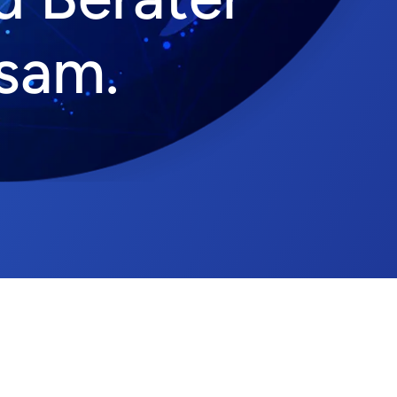
nsam.