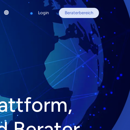
Login
Beraterbereich
attform,
d Berater