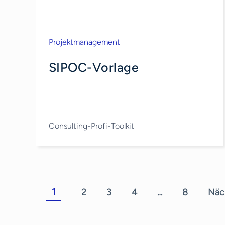
Projektmanagement
SIPOC-Vorlage
Consulting-Profi-Toolkit
1
2
3
4
…
8
Näc