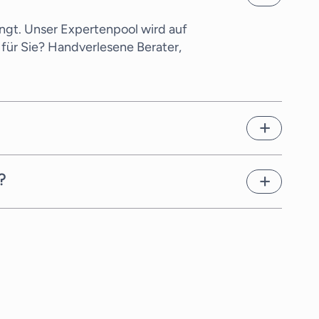
ngt. Unser Expertenpool wird auf
für Sie? Handverlesene Berater,
en. Dies hängt von der
chnellstmöglich geeignete
?
rater für Berater für
r hat einen anderen Tarif, den wir