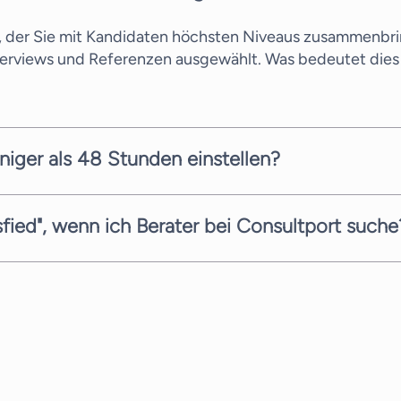
s, der Sie mit Kandidaten höchsten Niveaus zusammenbri
terviews und Referenzen ausgewählt. Was bedeutet dies 
niger als 48 Stunden einstellen?
llen Kandidaten innerhalb weniger Arbeitstage vorschlag
gbarkeit der Berater ab. Wir sind stets bemüht, Ihnen s
sfied", wenn ich Berater bei Consultport suche
Service zu bieten. Bei Ihrer Suche nach dem richtigen Be
 Such- und Angebotsphase völlig kostenfrei. Jeder Berate