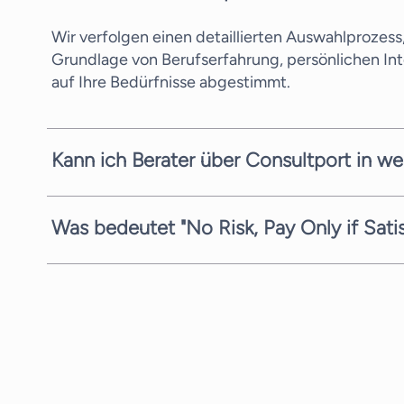
Wir verfolgen einen detaillierten Auswahlprozes
Grundlage von Berufserfahrung, persönlichen In
auf Ihre Bedürfnisse abgestimmt.
Kann ich Berater über Consultport in we
In den meisten Fällen können wir einen potenzie
Komplexität der Anfrage und der zeitlichen Verfü
Was bedeutet "No Risk, Pay Only if Sati
Kandidaten zu vermitteln.
Wir sind stets bestrebt, Ihnen den bestmöglichen 
Portfoliostrategie bieten wir Ihnen die Anfrage-,
Ihnen unverbindlich mitteilen.