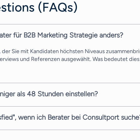
stions (FAQs)
ater für B2B Marketing Strategie anders?
s, der Sie mit Kandidaten höchsten Niveaus zusammenbri
terviews und Referenzen ausgewählt. Was bedeutet dies 
niger als 48 Stunden einstellen?
llen Kandidaten innerhalb weniger Arbeitstage vorschlag
gbarkeit der Berater ab. Wir sind stets bemüht, Ihnen s
sfied", wenn ich Berater bei Consultport suche
 Service zu bieten. Bei Ihrer Suche nach dem richtigen B
-, Such- und Angebotsphase völlig kostenfrei. Jeder Bera