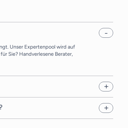
ngt. Unser Expertenpool wird auf
für Sie? Handverlesene Berater,
en. Dies hängt von der
chnellstmöglich geeignete
?
erater für Berater für B2B
ter hat einen anderen Tarif, den