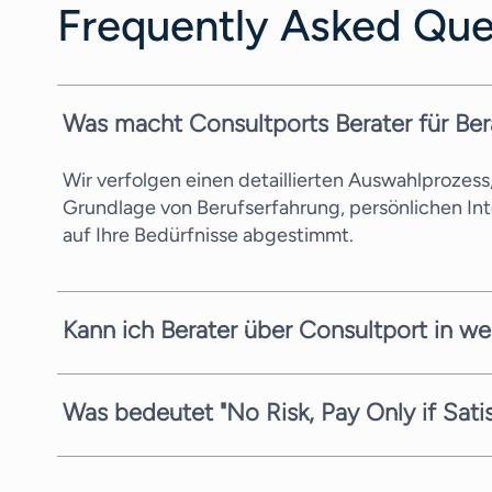
Frequently Asked Que
Was macht Consultports Berater für Ber
Wir verfolgen einen detaillierten Auswahlprozes
Grundlage von Berufserfahrung, persönlichen In
auf Ihre Bedürfnisse abgestimmt.
Kann ich Berater über Consultport in we
In den meisten Fällen können wir einen potenzie
Komplexität der Anfrage und der zeitlichen Verfü
Was bedeutet "No Risk, Pay Only if Sati
Kandidaten zu vermitteln.
Wir sind stets bestrebt, Ihnen den bestmöglichen
Marketing Strategie bieten wir Ihnen die Anfrage