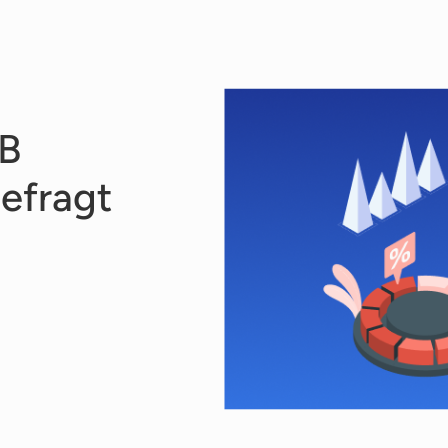
2B
gefragt