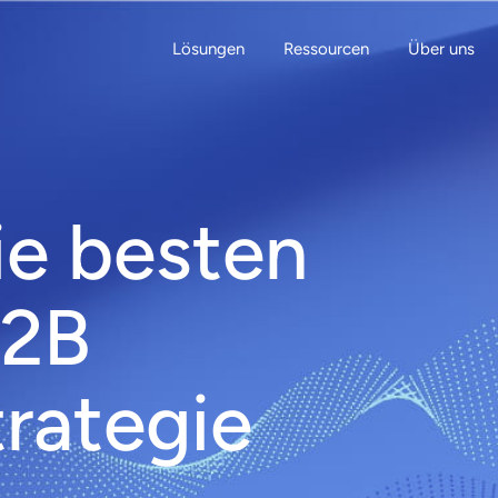
Lösungen
Ressourcen
Über uns
ie besten
B2B
rategie