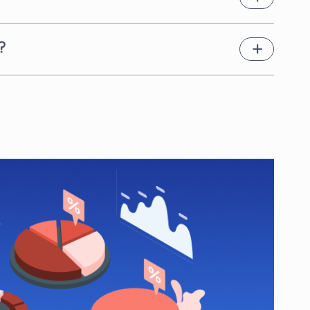
en. Dies hängt von der
chnellstmöglich geeignete
?
erater für Berater für Category
 einen anderen Tarif, den wir