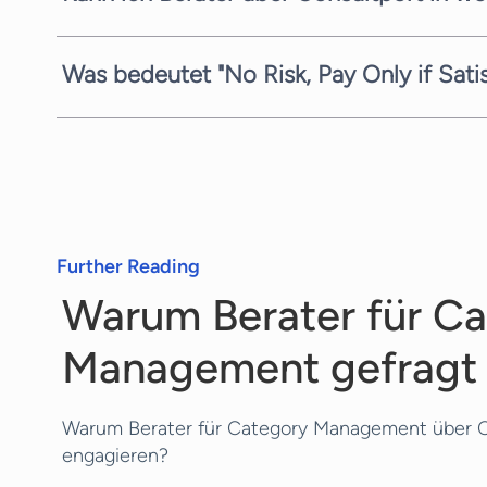
In den meisten Fällen können wir einen potenzie
Komplexität der Anfrage und der zeitlichen Verfü
Was bedeutet "No Risk, Pay Only if Sati
Kandidaten zu vermitteln.
Wir sind stets bestrebt, Ihnen den bestmöglichen
Management bieten wir Ihnen die Anfrage-, Such-
Ihnen unverbindlich mitteilen.
Further Reading
Warum Berater für C
Management gefragt 
Warum Berater für Category Management über C
engagieren?