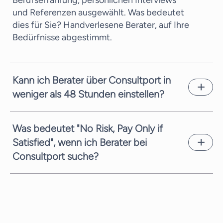
Berufserfahrung, persönlichen Interviews
und Referenzen ausgewählt. Was bedeutet
dies für Sie? Handverlesene Berater, auf Ihre
Bedürfnisse abgestimmt.
Kann ich Berater über Consultport in
weniger als 48 Stunden einstellen?
In den meisten Fällen können wir einen
potenziellen Kandidaten innerhalb weniger
Was bedeutet "No Risk, Pay Only if
Arbeitstage vorschlagen. Dies hängt von der
Satisfied", wenn ich Berater bei
Komplexität der Anfrage und der zeitlichen
Consultport suche?
Verfügbarkeit der Berater ab. Wir sind stets
bemüht, Ihnen schnellstmöglich geeignete
Wir sind stets bestrebt, Ihnen den
Kandidaten zu vermitteln.
bestmöglichen Service zu bieten. Bei Ihrer
Suche nach dem richtigen Berater für
Berater für IoT Security bieten wir Ihnen die
Anfrage-, Such- und Angebotsphase völlig