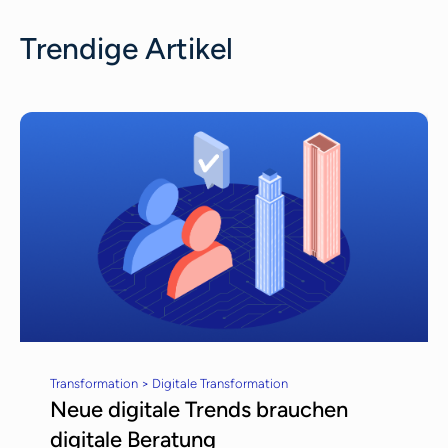
kostenfrei. Jeder Berater hat einen anderen
Trendige Artikel
Tarif, den wir Ihnen unverbindlich mitteilen.
Transformation > Digitale Transformation
Neue digitale Trends brauchen
digitale Beratung