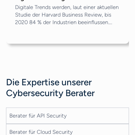
Digitale Trends werden, laut einer aktuellen
Studie der Harvard Business Review, bis
2020 84 % der Industrien beeinflussen.
Aber was sind digitale Trends und wie
können Sie sie zu Ihrem Vorteil nutzen? Im
Folgenden unterteilen wir die neuesten
digitalen Veränderungen in vier
Hauptkategorien: Fintech Blockchain
Rechtstechnik Steuertechnik Außerdem
werden wir einen Blick auf Unternehmen
Die Expertise unserer
werfen, die an der Spitze dieser digitalen
Veränderungen stehen und herausfinden,
Cybersecurity Berater
was diese richtig machen.
Berater für API Security
Berater für Cloud Security