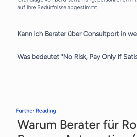
auf Ihre Bedürfnisse abgestimmt.
Kann ich Berater über Consultport in we
In den meisten Fällen können wir einen potenzie
Komplexität der Anfrage und der zeitlichen Verfü
Was bedeutet "No Risk, Pay Only if Sati
Kandidaten zu vermitteln.
Wir sind stets bestrebt, Ihnen den bestmöglichen
Process Automation (RPA) bieten wir Ihnen die An
den wir Ihnen unverbindlich mitteilen.
Further Reading
Warum Berater für Ro