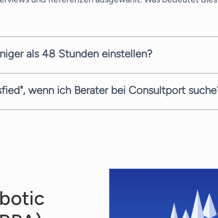
niger als 48 Stunden einstellen?
llen Kandidaten innerhalb weniger Arbeitstage vorschlag
gbarkeit der Berater ab. Wir sind stets bemüht, Ihnen s
sfied", wenn ich Berater bei Consultport suche
 Service zu bieten. Bei Ihrer Suche nach dem richtigen B
frage-, Such- und Angebotsphase völlig kostenfrei. Jede
botic