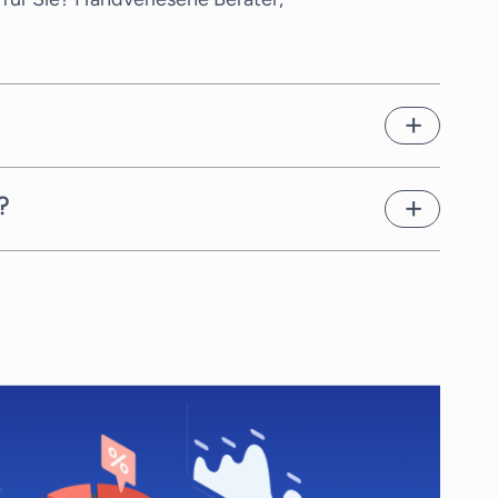
en. Dies hängt von der
chnellstmöglich geeignete
?
erater für Berater für Robotic
r Berater hat einen anderen Tarif,