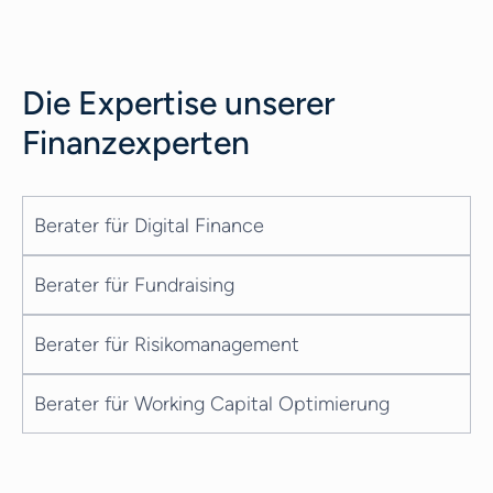
darauf, wie genau PE-Firmen
leistungsschwache Unternehmen
aufgreifen, wenn diese fallen und wie sie
Die Expertise unserer
deren steigern.
Finanzexperten
Berater für Digital Finance
Berater für Fundraising
Berater für Risikomanagement
Berater für Working Capital Optimierung