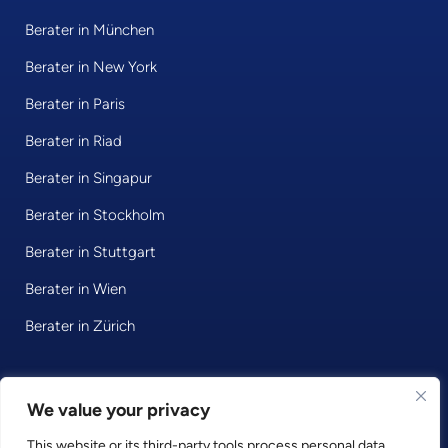
Berater in München
Berater in New York
Berater in Paris
Berater in Riad
Berater in Singapur
Berater in Stockholm
Berater in Stuttgart
Berater in Wien
Berater in Zürich
© 2026 • Consultport GmbH
We value your privacy
This website or its third-party tools process personal data.