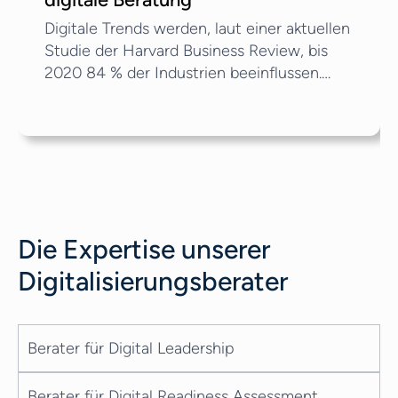
Digitale Trends werden, laut einer aktuellen
Studie der Harvard Business Review, bis
2020 84 % der Industrien beeinflussen.
Aber was sind digitale Trends und wie
können Sie sie zu Ihrem Vorteil nutzen? Im
Folgenden unterteilen wir die neuesten
digitalen Veränderungen in vier
Hauptkategorien: Fintech Blockchain
Rechtstechnik Steuertechnik Außerdem
werden wir einen Blick auf Unternehmen
Die Expertise unserer
werfen, die an der Spitze dieser digitalen
Veränderungen stehen und herausfinden,
Digitalisierungsberater
was diese richtig machen.
Berater für Digital Leadership
Berater für Digital Readiness Assessment