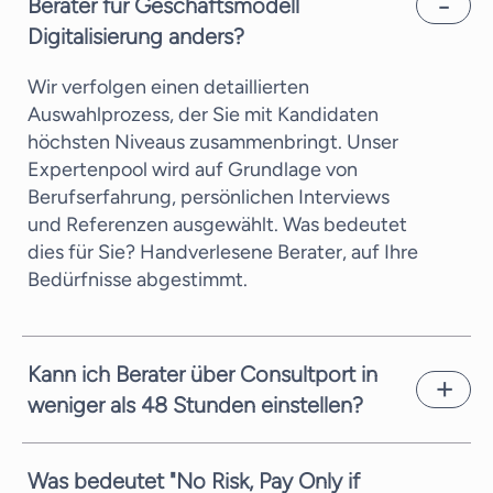
Berater für Geschäftsmodell
Digitalisierung anders?
Wir verfolgen einen detaillierten
Auswahlprozess, der Sie mit Kandidaten
höchsten Niveaus zusammenbringt. Unser
Expertenpool wird auf Grundlage von
Berufserfahrung, persönlichen Interviews
und Referenzen ausgewählt. Was bedeutet
dies für Sie? Handverlesene Berater, auf Ihre
Bedürfnisse abgestimmt.
Kann ich Berater über Consultport in
weniger als 48 Stunden einstellen?
In den meisten Fällen können wir einen
potenziellen Kandidaten innerhalb weniger
Was bedeutet "No Risk, Pay Only if
Arbeitstage vorschlagen. Dies hängt von der