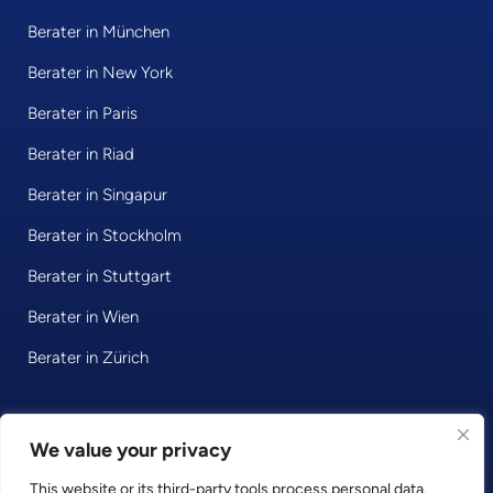
Berater in München
Berater in New York
Berater in Paris
Berater in Riad
Berater in Singapur
Berater in Stockholm
Berater in Stuttgart
Berater in Wien
Berater in Zürich
We value your privacy
© 2026 • Consultport GmbH
This website or its third-party tools process personal data.