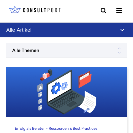
Skip to content
Alle Artikel
Alle Themen
Erfolg als Berater > Ressourcen & Best Practices