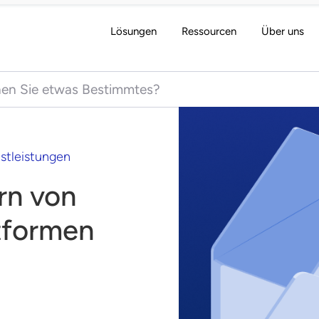
Lösungen
Ressourcen
Über uns
 for:
stleistungen
rn von
tformen