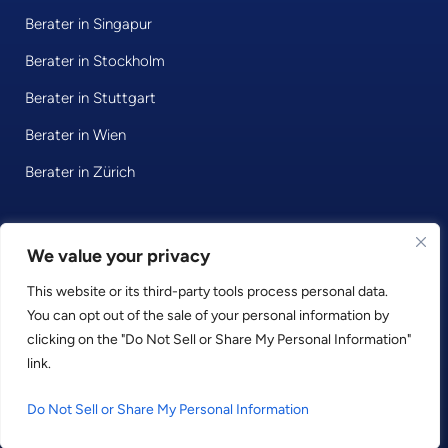
Berater in Singapur
Berater in Stockholm
Berater in Stuttgart
Berater in Wien
Berater in Zürich
© 2026 • Consultport GmbH
We value your privacy
This website or its third-party tools process personal data.
Datenschutzerklärung
You can opt out of the sale of your personal information by
Impressum
clicking on the "Do Not Sell or Share My Personal Information"
Geschäftsbedingungen
link.
LinkedIn
Facebook
Instagram
Do Not Sell or Share My Personal Information