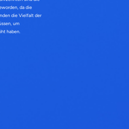
eworden, da die
den die Vielfalt der
üssen, um
öht haben.