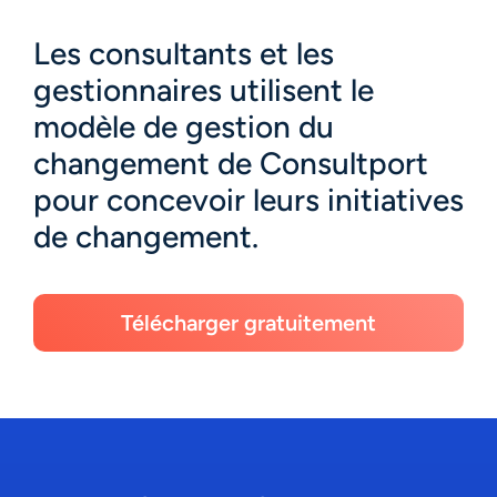
à la recherche d’un cadre analytique,
Les consultants et les
consultez le modèle de gestion du
changement ADKAR de Consultport.
gestionnaires utilisent le
modèle de gestion du
changement de Consultport
pour concevoir leurs initiatives
de changement.
Télécharger gratuitement