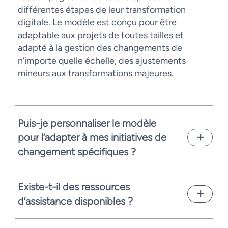
différentes étapes de leur transformation
digitale. Le modèle est conçu pour être
adaptable aux projets de toutes tailles et
adapté à la gestion des changements de
n’importe quelle échelle, des ajustements
mineurs aux transformations majeures.
Puis-je personnaliser le modèle
pour l’adapter à mes initiatives de
changement spécifiques ?
Bien sûr! Le modèle est entièrement
personnalisable, ce qui vous permet de
Existe-t-il des ressources
l’adapter aux besoins de vos projets de
d’assistance disponibles ?
changement.
Si vous n’êtes toujours pas sûr de votre
initiative de changement et que vous êtes