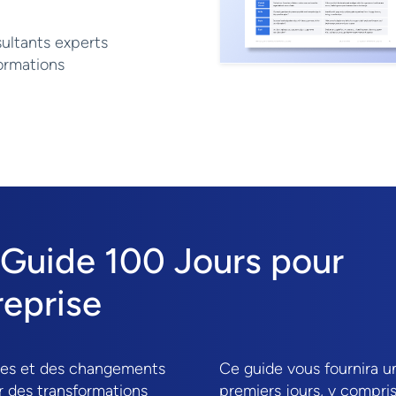
ultants experts
formations
 Guide 100 Jours pour
reprise
ues et des changements
Ce guide vous fournira 
r des transformations
premiers jours, y compris 