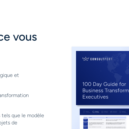
ce vous
égique et
ransformation
s tels que le modèle
ojets de