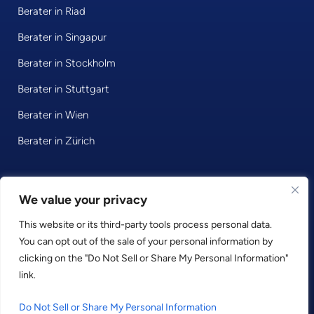
Berater in Riad
Berater in Singapur
Berater in Stockholm
Berater in Stuttgart
Berater in Wien
Berater in Zürich
We value your privacy
© 2026 • Consultport GmbH
This website or its third-party tools process personal data.
Datenschutzerklärung
You can opt out of the sale of your personal information by
Impressum
clicking on the "Do Not Sell or Share My Personal Information"
Geschäftsbedingungen
link.
LinkedIn
Facebook
Instagram
Do Not Sell or Share My Personal Information